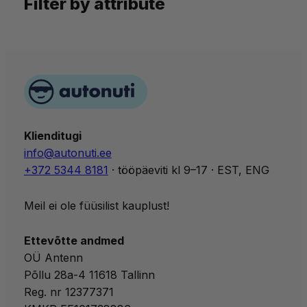
Filter by attribute
Klienditugi
info@autonuti.ee
+372 5344 8181
· tööpäeviti kl 9–17 · EST, ENG
Meil ei ole füüsilist kauplust!
Ettevõtte andmed
OÜ Antenn
Põllu 28a-4 11618 Tallinn
Reg. nr 12377371