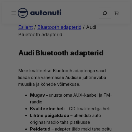
Otsing
Esileht
/
Bluetooth adapterid
/ Audi
Bluetooth adapterid
Audi Bluetooth adapterid
Meie kvaliteetse Bluetooth adapteriga saad
lisada oma vanemasse Audisse juhtmevaba
muusika ja kõnede võimekuse.
Mugav –
unusta oma AUX-kaabel ja FM-
raadio
Kvaliteetne heli
– CD-kvaliteediga heli
Lihtne paigaldada
– ühendub auto
originaalraadio taha pistikusse
Peidetud
– adapter jääb maki taha peitu