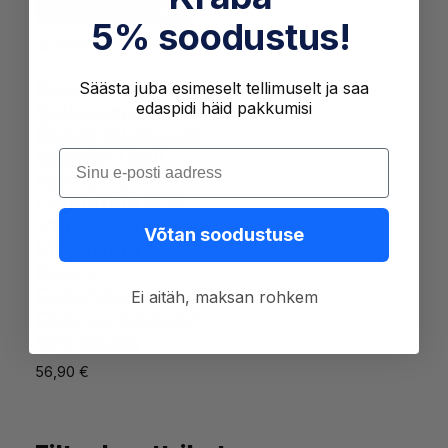
5% soodustus!
Hinnatud
1
Quadlock Audi
Säästa juba esimeselt tellimuselt ja saa
5.00
/5
edaspidi häid pakkumisi
Volkswagen
kliendi
Škoda Bluetooth
hinnangu
adapter (heli +
Sisesta oma e-post
põhjal
handsfree)
raadiotele RCD
310, RCD 510, RNS
Võtan soodustuse
510, Swing,
Bolero,
Columbus,
Ei aitäh, maksan rohkem
Chorus, Concert,
Symphony
56,90
€