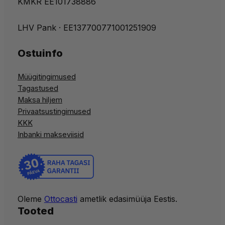
KMKR EE101738886
LHV Pank · EE137700771001251909
Ostuinfo
Müügitingimused
Tagastused
Maksa hiljem
Privaatsustingimused
KKK
Inbanki makseviisid
Oleme
Ottocasti
ametlik edasimüüja Eestis.
Tooted