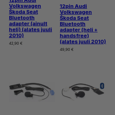
12pin Audi
Hinnatud
1
Volkswagen
12pin Audi
5.00
/5
Škoda Seat
Volkswagen
kliendi
Bluetooth
Škoda Seat
hinnangu
adapter (ainult
Bluetooth
põhjal
heli) (alates juuli
adapter (heli +
2010)
handsfree)
(alates juuli 2010)
42,90
€
49,90
€