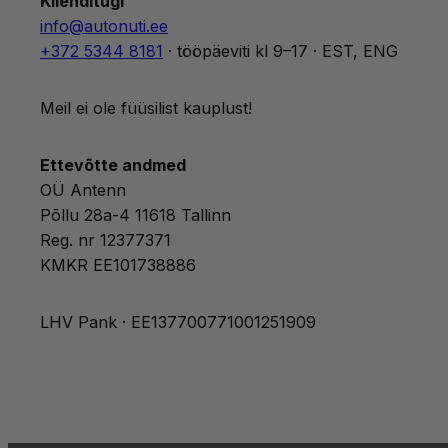
Klienditugi
info@autonuti.ee
+372 5344 8181
· tööpäeviti kl 9–17 · EST, ENG
Meil ei ole füüsilist kauplust!
Ettevõtte andmed
OÜ Antenn
Põllu 28a-4 11618 Tallinn
Reg. nr 12377371
KMKR EE101738886
LHV Pank · EE137700771001251909