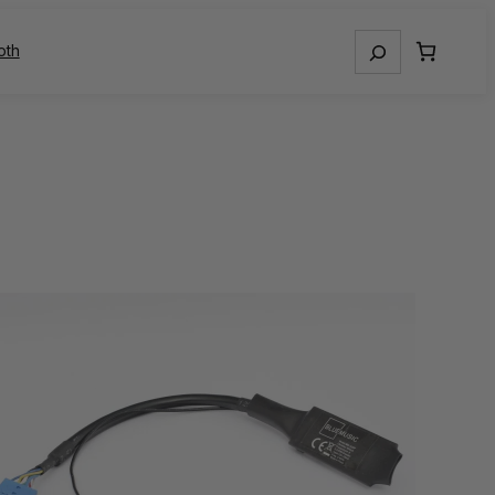
Otsing
oth