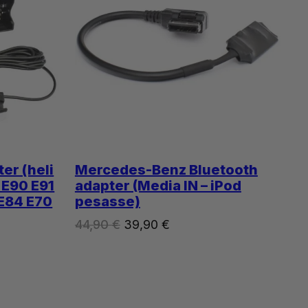
er (heli
Mercedes-Benz Bluetooth
 E90 E91
adapter (Media IN – iPod
 E84 E70
pesasse)
Algne
Praegune
44,90
€
39,90
€
hind
hind
oli:
on:
44,90 €.
39,90 €.