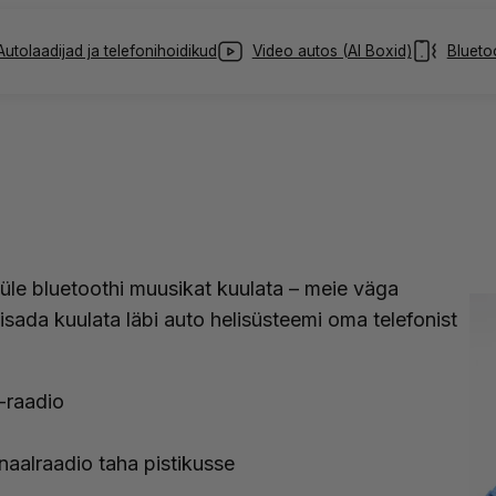
Autolaadijad ja telefonihoidikud
Video autos (AI Boxid)
Blueto
le bluetoothi muusikat kuulata – meie väga
isada kuulata läbi auto helisüsteemi oma telefonist
-raadio
naalraadio taha pistikusse