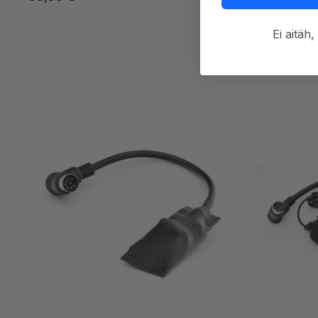
49,90
€
põhjal
Ei aitä