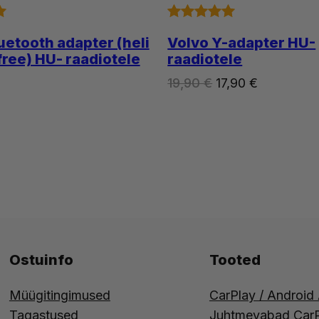
Hinnatud
3
uetooth adapter (heli
Volvo Y-adapter HU-
5.00
/5
ree) HU- raadiotele
raadiotele
kliendi
Algne
Praegune
19,90
€
17,90
€
hinnangu
hind
hind
põhjal
oli:
on:
19,90 €.
17,90 €.
Ostuinfo
Tooted
Müügitingimused
CarPlay / Android
Tagastused
Juhtmevabad CarP