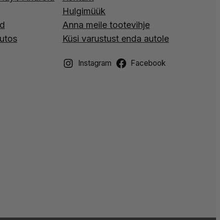
Hulgimüük
id
Anna meile tootevihje
utos
Küsi varustust enda autole
Instagram
Facebook