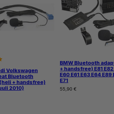
BMW Bluetooth adapt
+ handsfree) E81 E82
udi Volkswagen
E60 E61 E63 E64 E89
eat Bluetooth
E71
(heli + handsfree)
uuli 2010)
55,90
€