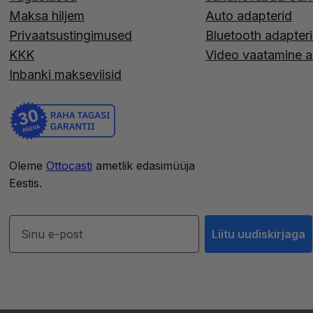
Maksa hiljem
Auto adapterid
Privaatsustingimused
Bluetooth adapter
KKK
Video vaatamine a
Inbanki makseviisid
Oleme
Ottocasti
ametlik edasimüüja
Eestis.
Liitu uudiskirjaga
Liitu uudiskirjaga