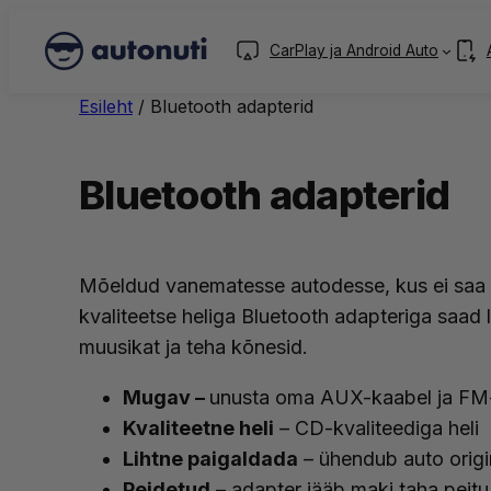
CarPlay ja Android Auto
Esileht
/ Bluetooth adapterid
Bluetooth adapterid
Mõeldud vanematesse autodesse, kus ei saa ü
kvaliteetse heliga Bluetooth adapteriga saad l
muusikat ja teha kõnesid.
Mugav –
unusta oma AUX-kaabel ja FM
Kvaliteetne heli
– CD-kvaliteediga heli
Lihtne paigaldada
– ühendub auto origi
Peidetud
– adapter jääb maki taha peitu