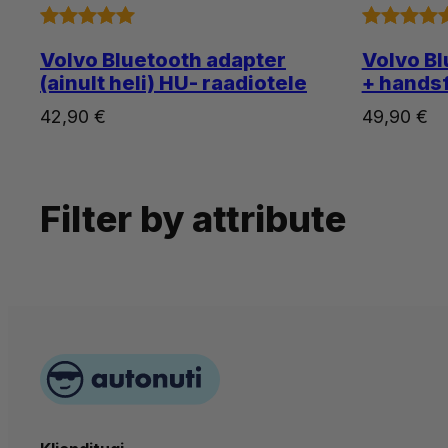
Hinnatud
8
Hinnatud
12
Volvo Bluetooth adapter
Volvo Bl
5.00
/5
5.00
/5
(ainult heli) HU- raadiotele
+ handsf
kliendi
kliendi
42,90
€
49,90
€
hinnangu
hinnangu
põhjal
põhjal
Filter by attribute