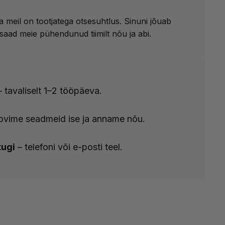
meil on tootjatega otsesuhtlus. Sinuni jõuab
saad meie pühendunud tiimilt nõu ja abi.
 tavaliselt 1–2 tööpäeva.
ovime seadmeid ise ja anname nõu.
tugi
– telefoni või e-posti teel.