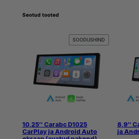
Seotud tooted
SOODUSMÜÜG
SOODUSHIND
TOODE
10,25″ Carabc D1025
8,9″ C
CarPlay ja Android Auto
ja And
ekraan (avatud pakend)