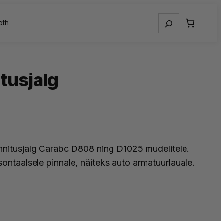
Otsing
oth
tusjalg
nnitusjalg Carabc D808 ning D1025 mudelitele.
sontaalsele pinnale, näiteks auto armatuurlauale.