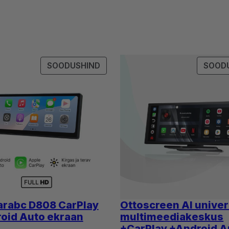
IS
SOODUSMÜÜGIS
SOODUSHIND
SOOD
TOODE
arabc D808 CarPlay
Ottoscreen AI unive
roid Auto ekraan
multimeediakeskus
+CarPlay +Android A