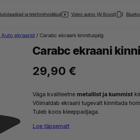
Autolaadijad ja telefonihoidikud
Video autos (AI Boxid)
Blueto
 Auto ekraanid
/ Carabc ekraani kinnitusjalg
Carabc ekraani kinni
29,90
€
Väga kvaliteetne
metallist ja kummist
ki
Võimaldab ekraani tugevalt kinnitada hori
Tuleb koos kleeppadjaga.
Loe täpsemalt