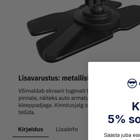
K
5% so
Kirjeldus
Lisainfo
Säästa juba esim