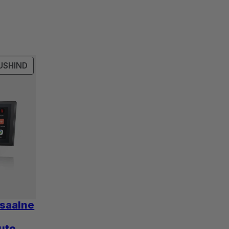
SOODUSMÜÜGIS
USHIND
TOODE
rsaalne
uto