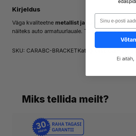
edaspid
Kirjeldus
Sisesta oma e-pos
Väga kvaliteetne
metallist ja kummist
kinnitusja
näiteks auto armatuurlauale. Tuleb koos kleeppa
Võtan
SKU:
CARABC-BRACKET
Kategooria:
CarPlay ja
Ei aitä
Miks tellida meilt?