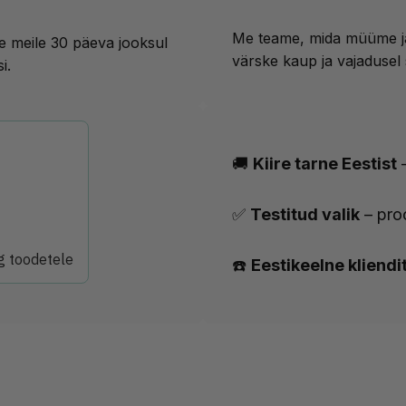
Me teame, mida müüme ja 
see meile 30 päeva jooksul
värske kaup ja vajadusel 
i.
🚚
Kiire tarne Eestist
–
✅
Testitud valik
– pro
g toodetele
☎️
Eestikeelne kliendi