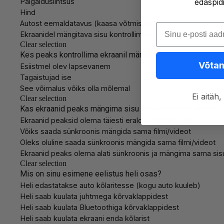
edaspid
Sisesta oma e-pos
Võtan
Ei aitä