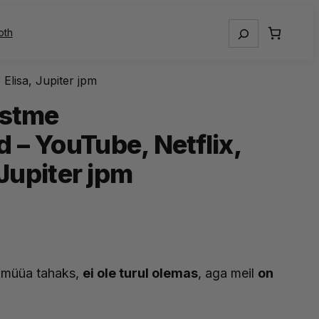
Otsing
oth
Elisa, Jupiter jpm
istme
 – YouTube, Netflix,
 Jupiter jpm
e müüa tahaks,
ei ole turul olemas
, aga meil
on