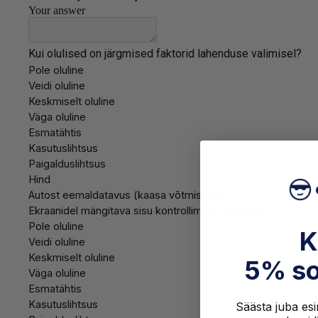
K
5% so
Säästa juba esim