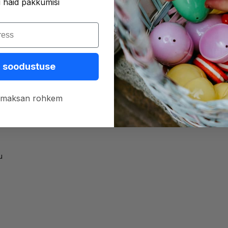
i häid pakkumisi
t
 soodustuse
h, maksan rohkem