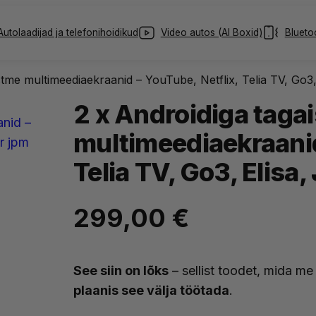
Autolaadijad ja telefonihoidikud
Video autos (AI Boxid)
Blueto
stme multimeediaekraanid – YouTube, Netflix, Telia TV, Go3, 
2 x Androidiga taga
multimeediaekraanid
Telia TV, Go3, Elisa,
299,00
€
See siin on lõks
– sellist toodet, mida m
plaanis see välja töötada
.