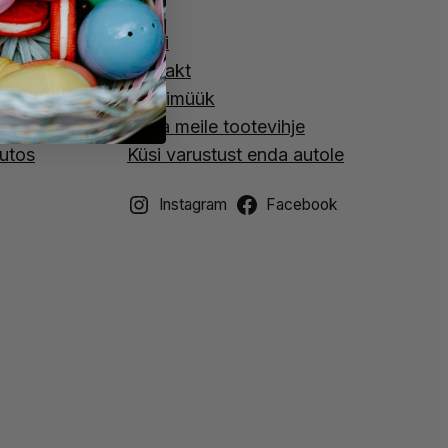
 Auto ekraanid
Blogi
lay / Android
Kontakt
Hulgimüük
id
Anna meile tootevihje
utos
Küsi varustust enda autole
Instagram
Facebook