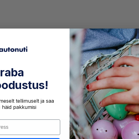
raba
odustus!
eselt tellimuselt ja saa
i häid pakkumisi
t
Ostuinfo
Tooted