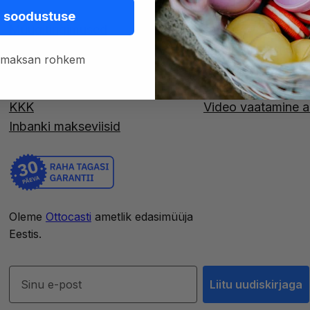
 soodustuse
Müügitingimused
CarPlay / Android
Tagastused
Juhtmevabad CarP
h, maksan rohkem
Maksa hiljem
Auto adapterid
Privaatsustingimused
Bluetooth adapter
KKK
Video vaatamine a
Inbanki makseviisid
Oleme
Ottocasti
ametlik edasimüüja
Eestis.
Liitu uudiskirjaga
Liitu uudiskirjaga