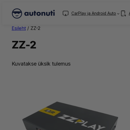
CarPlay ja Android Auto
Esileht
/ ZZ-2
ZZ-2
Kuvatakse üksik tulemus