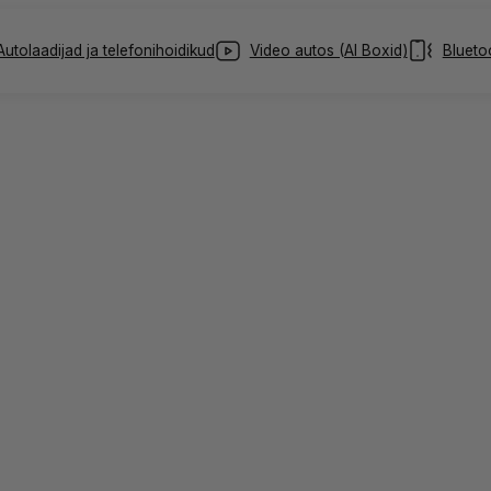
Autolaadijad ja telefonihoidikud
Video autos (AI Boxid)
Blueto