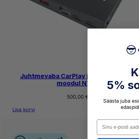
K
Juhtmevaba CarPlay ja Android Auto
5% so
moodul NTG5
500,00
€
Säästa juba esim
edaspid
Lisa korvi
Sisesta oma e-pos