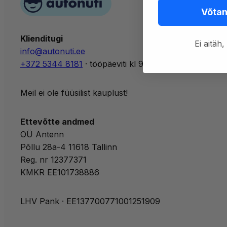
Võtan
Klienditugi
Ei aitä
info@autonuti.ee
+372 5344 8181
· tööpäeviti kl 9–17 · EST, ENG
Meil ei ole füüsilist kauplust!
Ettevõtte andmed
OÜ Antenn
Põllu 28a-4 11618 Tallinn
Reg. nr 12377371
KMKR EE101738886
LHV Pank · EE137700771001251909