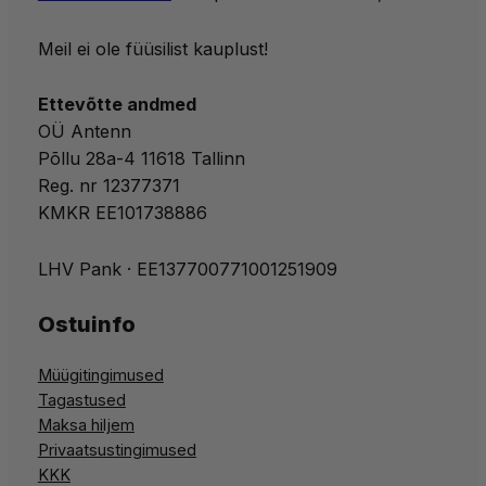
Meil ei ole füüsilist kauplust!
Ettevõtte andmed
OÜ Antenn
Põllu 28a-4 11618 Tallinn
Reg. nr 12377371
KMKR EE101738886
LHV Pank · EE137700771001251909
Ostuinfo
Müügitingimused
Tagastused
Maksa hiljem
Privaatsustingimused
KKK