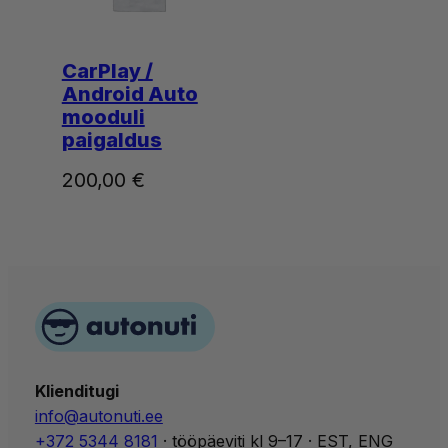
CarPlay /
Android Auto
mooduli
paigaldus
200,00
€
Klienditugi
info@autonuti.ee
+372 5344 8181
· tööpäeviti kl 9–17 · EST, ENG