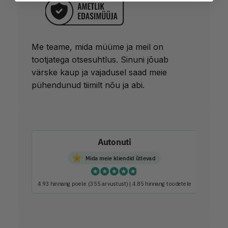
t
o
m
o
Me teame, mida müüme ja meil on
o
tootjatega otsesuhtlus. Sinuni jõuab
d
värske kaup ja vajadusel saad meie
u
pühendunud tiimilt nõu ja abi.
l
N
T
G
5
Autonuti
k
o
Mida meie kliendid ütlevad
g
u
4.93 hinnang poele
(355 arvustust)
|
4.85 hinnang toodetele
s