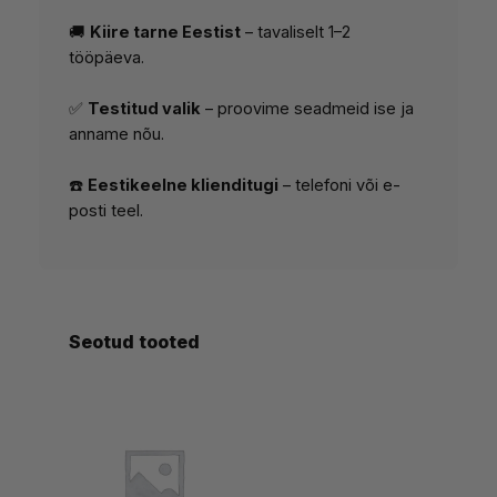
🚚
Kiire tarne Eestist
– tavaliselt 1–2
tööpäeva.
✅
Testitud valik
– proovime seadmeid ise ja
anname nõu.
☎️
Eestikeelne klienditugi
– telefoni või e-
posti teel.
Seotud tooted