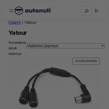
Otsing
Esileht
/ Yatour
Yatour
Kuvatakse
üksik
tulemus
SOODU
SOODUSHIND
TOODE