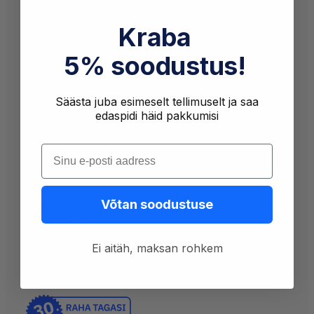
Ettevõtte andmed
Kraba
OÜ Antenn
Põllu 28a-4 11618 Tallinn
5% soodustus!
Reg. nr 12377371
KMKR EE101738886
Säästa juba esimeselt tellimuselt ja saa
edaspidi häid pakkumisi
LHV Pank · EE137700771001251909
Sisesta oma e-post
Ostuinfo
Müügitingimused
Võtan soodustuse
Tagastused
Maksa hiljem
Privaatsustingimused
Ei aitäh, maksan rohkem
KKK
Inbanki makseviisid