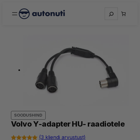
Otsing
S
SOODUSHIND
O
Volvo Y-adapter HU- raadiotele
O
D
(3 kliendi arvustust)
U