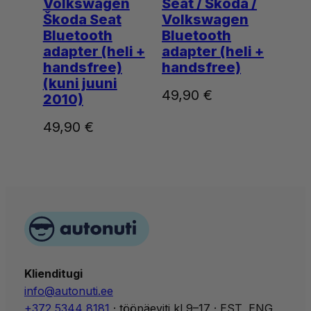
Volkswagen
Seat / Škoda /
Škoda Seat
Volkswagen
Bluetooth
Bluetooth
adapter (heli +
adapter (heli +
handsfree)
handsfree)
(kuni juuni
49,90
€
2010)
49,90
€
Klienditugi
info@autonuti.ee
+372 5344 8181
· tööpäeviti kl 9–17 · EST, ENG