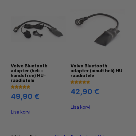
e
k
o
g
u
s
Volvo Bluetooth
Volvo Bluetooth
adapter (heli +
adapter (ainult heli) HU-
handsfree) HU-
raadiotele
raadiotele
Hinnanguga
42,90
€
5.00
Hinnanguga
49,90
€
/ 5
5.00
/ 5
Lisa korvi
Lisa korvi