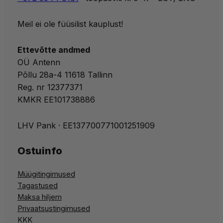
Meil ei ole füüsilist kauplust!
Ettevõtte andmed
OÜ Antenn
Põllu 28a-4 11618 Tallinn
Reg. nr 12377371
KMKR EE101738886
LHV Pank · EE137700771001251909
Ostuinfo
Müügitingimused
Tagastused
Maksa hiljem
Privaatsustingimused
KKK