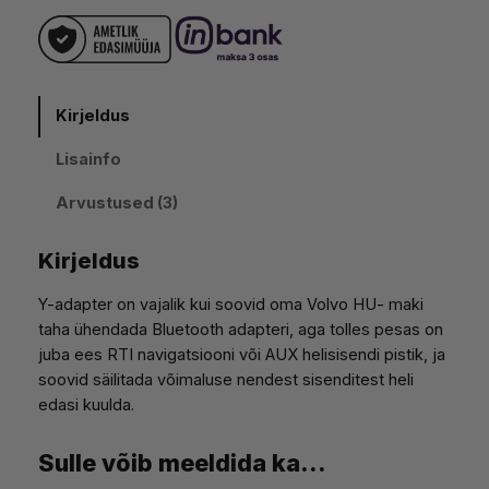
i
d
-
a
:
o
d
a
1
n
p
Kirjeldus
9
:
t
e
Lisainfo
,
1
r
Arvustused (3)
H
9
7
U
0
,
-
Kirjeldus
r
9
Y-adapter on vajalik kui soovid oma Volvo HU- maki
a
taha ühendada Bluetooth adapteri, aga tolles pesas on
a
€
0
juba ees RTI navigatsiooni või AUX helisisendi pistik, ja
d
.
soovid säilitada võimaluse nendest sisenditest heli
i
edasi kuulda.
o
€
t
e
Sulle võib meeldida ka…
.
l