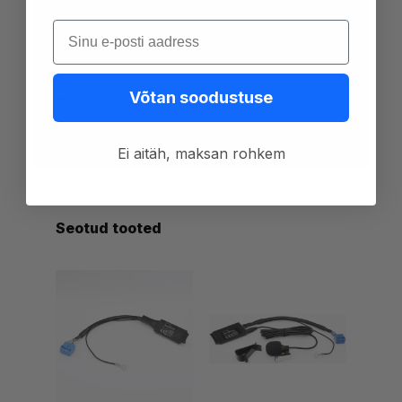
Sisesta oma e-post
✅
Testitud valik
– proovime seadmeid ise ja
anname nõu.
Võtan soodustuse
☎️
Eestikeelne klienditugi
– telefoni või e-
posti teel.
Ei aitäh, maksan rohkem
Seotud tooted