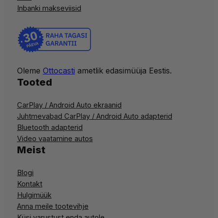
Inbanki makseviisid
Oleme
Ottocasti
ametlik edasimüüja Eestis.
Tooted
CarPlay / Android Auto ekraanid
Juhtmevabad CarPlay / Android Auto adapterid
Bluetooth adapterid
Video vaatamine autos
Meist
Blogi
Kontakt
Hulgimüük
Anna meile tootevihje
Küsi varustust enda autole