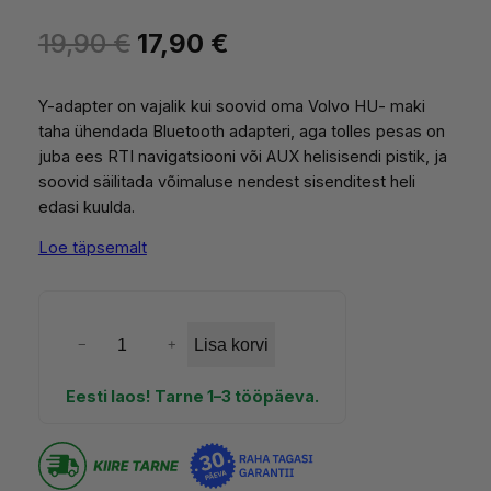
Hinnatud
3
S
A
P
19,90
€
17,90
€
5.00
/5
M
Ü
kliendi
l
r
Ü
hinnangu
Y-adapter on vajalik kui soovid oma Volvo HU- maki
G
g
a
põhjal
taha ühendada Bluetooth adapteri, aga tolles pesas on
I
S
juba ees RTI navigatsiooni või AUX helisisendi pistik, ja
n
e
T
soovid säilitada võimaluse nendest sisenditest heli
O
e
g
edasi kuulda.
O
D
h
u
Loe täpsemalt
E
i
n
n
e
V
Lisa korvi
−
+
d
h
o
l
Eesti laos! Tarne 1–3 tööpäeva.
o
i
v
o
l
n
Y