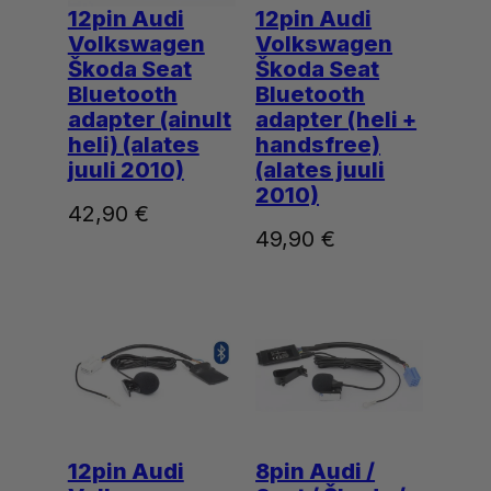
12pin Audi
12pin Audi
Volkswagen
Volkswagen
Škoda Seat
Škoda Seat
Bluetooth
Bluetooth
adapter (ainult
adapter (heli +
heli) (alates
handsfree)
juuli 2010)
(alates juuli
2010)
42,90
€
49,90
€
12pin Audi
8pin Audi /