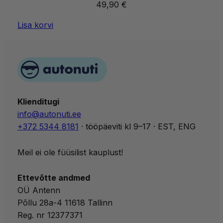
49,90
€
Lisa korvi
Klienditugi
info@autonuti.ee
+372 5344 8181
· tööpäeviti kl 9–17 · EST, ENG
Meil ei ole füüsilist kauplust!
Ettevõtte andmed
OÜ Antenn
Põllu 28a-4 11618 Tallinn
Reg. nr 12377371