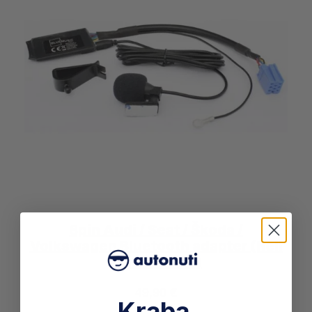
8pin Audi / Seat / Škoda /
Volkswagen Bluetooth adapter (heli
+ handsfree)
49,90
€
Kraba