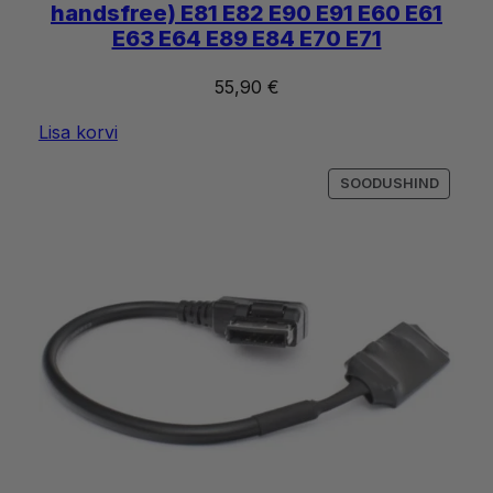
handsfree) E81 E82 E90 E91 E60 E61
E63 E64 E89 E84 E70 E71
55,90
€
Lisa korvi
SOODU
SOODUSHIND
TOODE