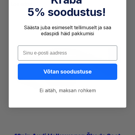
Loe edasi
5% soodustus!
Säästa juba esimeselt tellimuselt ja saa
edaspidi häid pakkumisi
Sisesta oma e-post
Võtan soodustuse
Ei aitäh, maksan rohkem