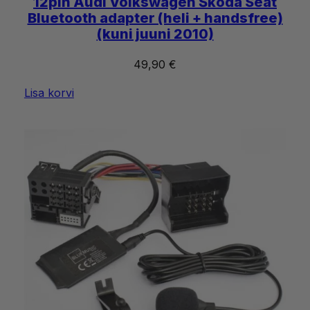
12pin Audi Volkswagen Škoda Seat
Bluetooth adapter (heli + handsfree)
(kuni juuni 2010)
49,90
€
Lisa korvi