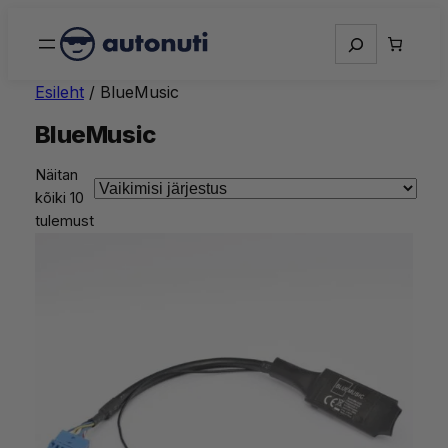
Otsing
Esileht
/ BlueMusic
BlueMusic
Näitan
kõiki 10
tulemust