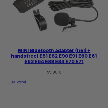
MINI Bluetooth adapter (heli +
handsfree) E81 E82 E90 E91 E60 E61
E63 E64 E89 E84 E70 E71
55,90
€
Lisa korvi