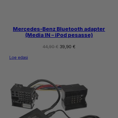
Mercedes-Benz Bluetooth adapter
(Media IN – iPod pesasse)
Algne
Praegune
44,90
€
39,90
€
hind
hind
Loe edasi
oli:
on:
44,90 €.
39,90 €.